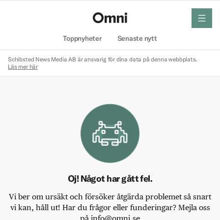
meny
Hem
Toppnyheter
Senaste nytt
Schibsted News Media AB är ansvarig för dina data på denna webbplats.
Läs mer här
Oj! Något har gått fel.
Vi ber om ursäkt och försöker åtgärda problemet så snart
vi kan, håll ut! Har du frågor eller funderingar? Mejla oss
på info@omni.se