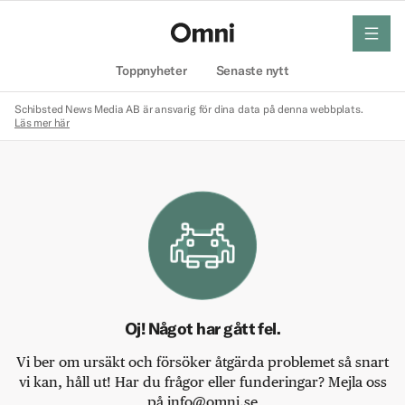
meny
Hem
Toppnyheter
Senaste nytt
Schibsted News Media AB är ansvarig för dina data på denna webbplats.
Läs mer här
Oj! Något har gått fel.
Vi ber om ursäkt och försöker åtgärda problemet så snart
vi kan, håll ut! Har du frågor eller funderingar? Mejla oss
på info@omni.se