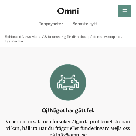
meny
Hem
Toppnyheter
Senaste nytt
Schibsted News Media AB är ansvarig för dina data på denna webbplats.
Läs mer här
Oj! Något har gått fel.
Vi ber om ursäkt och försöker åtgärda problemet så snart
vi kan, håll ut! Har du frågor eller funderingar? Mejla oss
på info@omni.se