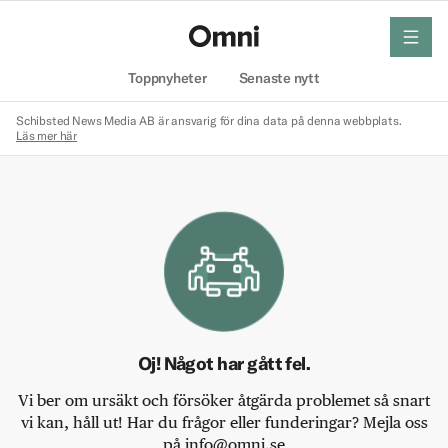
meny
Hem
Toppnyheter
Senaste nytt
Schibsted News Media AB är ansvarig för dina data på denna webbplats.
Läs mer här
Oj! Något har gått fel.
Vi ber om ursäkt och försöker åtgärda problemet så snart
vi kan, håll ut! Har du frågor eller funderingar? Mejla oss
på info@omni.se