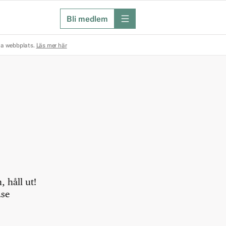
Bli medlem
meny
na webbplats.
Läs mer här
 håll ut!
.se