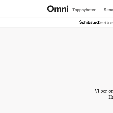
Toppnyheter
Sena
Hem
Omni är en
Vi ber o
Ha