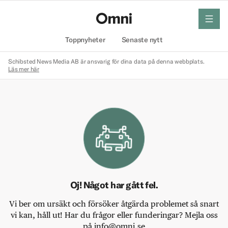
meny
Hem
Toppnyheter
Senaste nytt
Schibsted News Media AB är ansvarig för dina data på denna webbplats.
Läs mer här
Oj! Något har gått fel.
Vi ber om ursäkt och försöker åtgärda problemet så snart
vi kan, håll ut! Har du frågor eller funderingar? Mejla oss
på info@omni.se