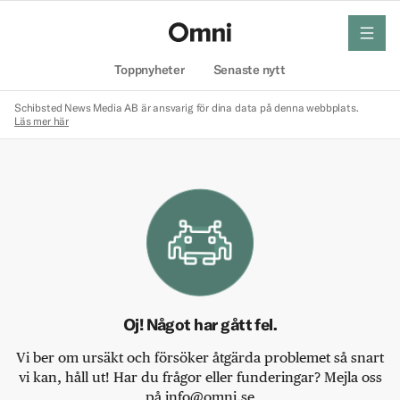
meny
Hem
Toppnyheter
Senaste nytt
Schibsted News Media AB är ansvarig för dina data på denna webbplats.
Läs mer här
Oj! Något har gått fel.
Vi ber om ursäkt och försöker åtgärda problemet så snart
vi kan, håll ut! Har du frågor eller funderingar? Mejla oss
på info@omni.se