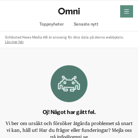
meny
Hem
Toppnyheter
Senaste nytt
Schibsted News Media AB är ansvarig för dina data på denna webbplats.
Läs mer här
Oj! Något har gått fel.
Vi ber om ursäkt och försöker åtgärda problemet så snart
vi kan, håll ut! Har du frågor eller funderingar? Mejla oss
på info@omni.se