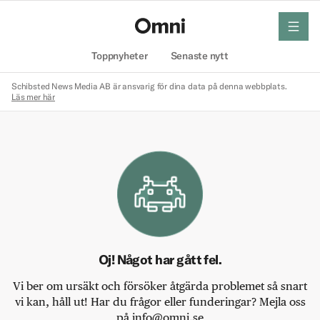
meny
Hem
Toppnyheter
Senaste nytt
Schibsted News Media AB är ansvarig för dina data på denna webbplats.
Läs mer här
Oj! Något har gått fel.
Vi ber om ursäkt och försöker åtgärda problemet så snart
vi kan, håll ut! Har du frågor eller funderingar? Mejla oss
på info@omni.se