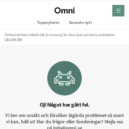
meny
Hem
Toppnyheter
Senaste nytt
Schibsted News Media AB är ansvarig för dina data på denna webbplats.
Läs mer här
Oj! Något har gått fel.
Vi ber om ursäkt och försöker åtgärda problemet så snart
vi kan, håll ut! Har du frågor eller funderingar? Mejla oss
på info@omni.se