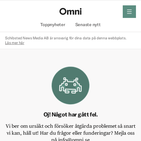
meny
Hem
Toppnyheter
Senaste nytt
Schibsted News Media AB är ansvarig för dina data på denna webbplats.
Läs mer här
Oj! Något har gått fel.
Vi ber om ursäkt och försöker åtgärda problemet så snart
vi kan, håll ut! Har du frågor eller funderingar? Mejla oss
på info@omni.se