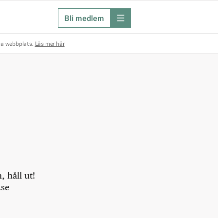
Bli medlem
meny
na webbplats.
Läs mer här
 håll ut!
.se