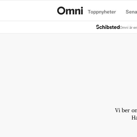
Toppnyheter
Sena
Hem
Omni är en
Vi ber o
Ha