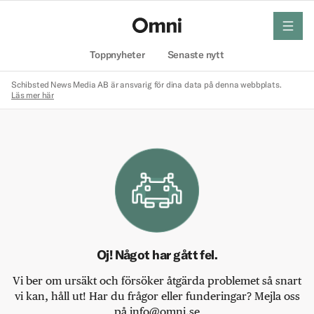
meny
Hem
Toppnyheter
Senaste nytt
Schibsted News Media AB är ansvarig för dina data på denna webbplats.
Läs mer här
Oj! Något har gått fel.
Vi ber om ursäkt och försöker åtgärda problemet så snart
vi kan, håll ut! Har du frågor eller funderingar? Mejla oss
på info@omni.se