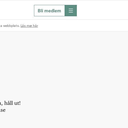
Bli medlem
meny
na webbplats.
Läs mer här
 håll ut!
.se