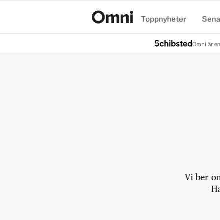
Toppnyheter
Sena
Hem
Omni är en
Vi ber o
Ha