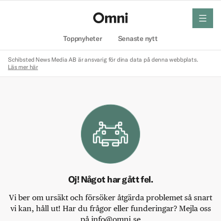
meny
Hem
Toppnyheter
Senaste nytt
Schibsted News Media AB är ansvarig för dina data på denna webbplats.
Läs mer här
Oj! Något har gått fel.
Vi ber om ursäkt och försöker åtgärda problemet så snart
vi kan, håll ut! Har du frågor eller funderingar? Mejla oss
på info@omni.se