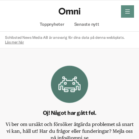
meny
Hem
Toppnyheter
Senaste nytt
Schibsted News Media AB är ansvarig för dina data på denna webbplats.
Läs mer här
Oj! Något har gått fel.
Vi ber om ursäkt och försöker åtgärda problemet så snart
vi kan, håll ut! Har du frågor eller funderingar? Mejla oss
på info@omni.se