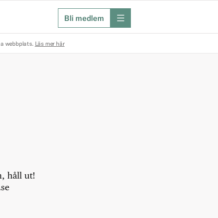
Bli medlem
meny
na webbplats.
Läs mer här
 håll ut!
.se