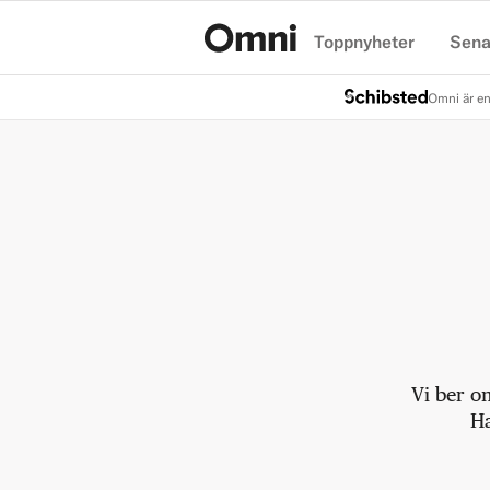
Toppnyheter
Sena
Hem
Omni är en
Vi ber o
Ha