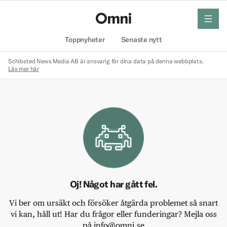
meny
Hem
Toppnyheter
Senaste nytt
Schibsted News Media AB är ansvarig för dina data på denna webbplats.
Läs mer här
Oj! Något har gått fel.
Vi ber om ursäkt och försöker åtgärda problemet så snart
vi kan, håll ut! Har du frågor eller funderingar? Mejla oss
på info@omni.se