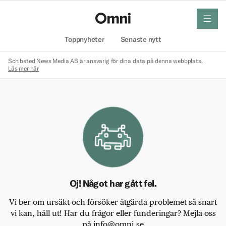
meny
Hem
Toppnyheter
Senaste nytt
Schibsted News Media AB är ansvarig för dina data på denna webbplats.
Läs mer här
Oj! Något har gått fel.
Vi ber om ursäkt och försöker åtgärda problemet så snart
vi kan, håll ut! Har du frågor eller funderingar? Mejla oss
på info@omni.se