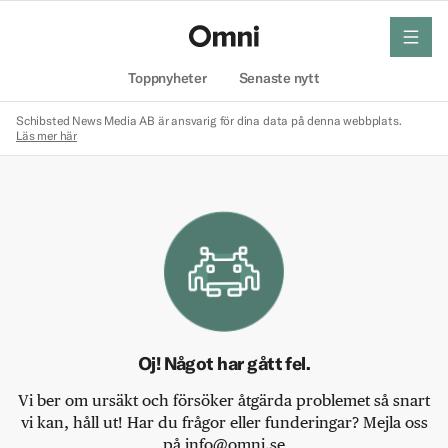
meny
Hem
Toppnyheter
Senaste nytt
Schibsted News Media AB är ansvarig för dina data på denna webbplats.
Läs mer här
Oj! Något har gått fel.
Vi ber om ursäkt och försöker åtgärda problemet så snart
vi kan, håll ut! Har du frågor eller funderingar? Mejla oss
på info@omni.se