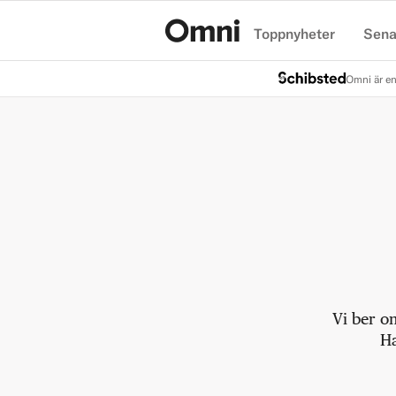
Toppnyheter
Sena
Hem
Omni är en
Vi ber o
Ha