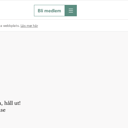
Bli medlem
meny
na webbplats.
Läs mer här
 håll ut!
.se