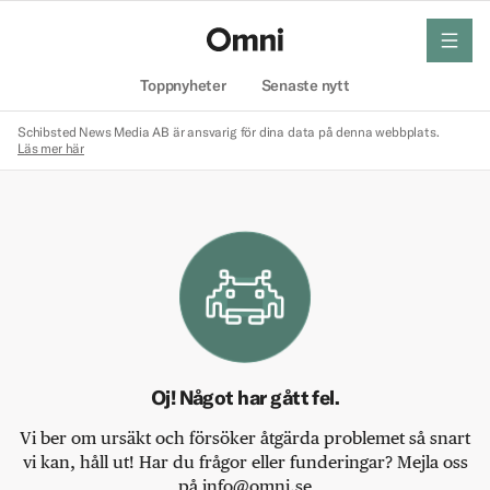
meny
Hem
Toppnyheter
Senaste nytt
Schibsted News Media AB är ansvarig för dina data på denna webbplats.
Läs mer här
Oj! Något har gått fel.
Vi ber om ursäkt och försöker åtgärda problemet så snart
vi kan, håll ut! Har du frågor eller funderingar? Mejla oss
på info@omni.se