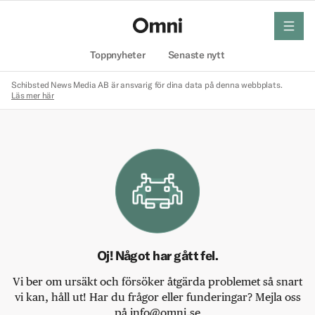
meny
Hem
Toppnyheter
Senaste nytt
Schibsted News Media AB är ansvarig för dina data på denna webbplats.
Läs mer här
Oj! Något har gått fel.
Vi ber om ursäkt och försöker åtgärda problemet så snart
vi kan, håll ut! Har du frågor eller funderingar? Mejla oss
på info@omni.se