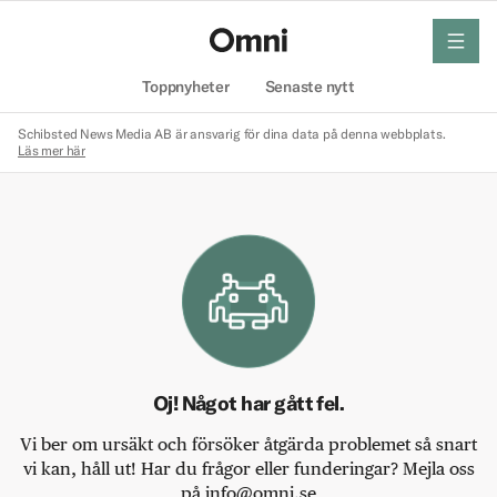
meny
Hem
Toppnyheter
Senaste nytt
Schibsted News Media AB är ansvarig för dina data på denna webbplats.
Läs mer här
Oj! Något har gått fel.
Vi ber om ursäkt och försöker åtgärda problemet så snart
vi kan, håll ut! Har du frågor eller funderingar? Mejla oss
på info@omni.se