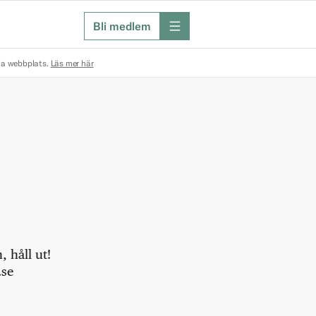
Bli medlem
meny
na webbplats.
Läs mer här
 håll ut!
.se