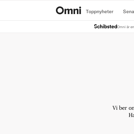
Toppnyheter
Sena
Hem
Omni är en
Vi ber o
Ha