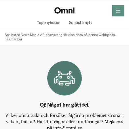
meny
Hem
Toppnyheter
Senaste nytt
Schibsted News Media AB är ansvarig för dina data på denna webbplats.
Läs mer här
Oj! Något har gått fel.
Vi ber om ursäkt och försöker åtgärda problemet så snart
vi kan, håll ut! Har du frågor eller funderingar? Mejla oss
på info@omni.se