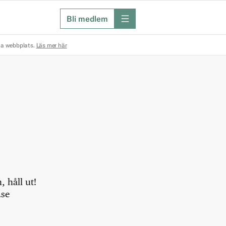
Bli medlem
meny
na webbplats.
Läs mer här
 håll ut!
.se