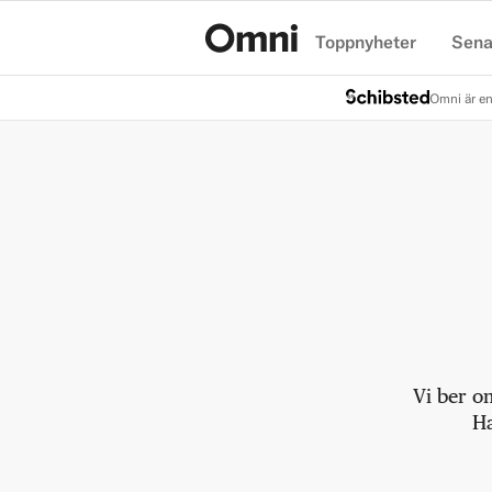
Toppnyheter
Sena
Hem
Omni är en
Vi ber o
Ha