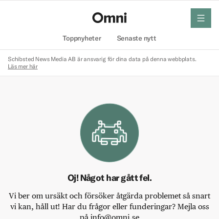
meny
Hem
Toppnyheter
Senaste nytt
Schibsted News Media AB är ansvarig för dina data på denna webbplats.
Läs mer här
Oj! Något har gått fel.
Vi ber om ursäkt och försöker åtgärda problemet så snart
vi kan, håll ut! Har du frågor eller funderingar? Mejla oss
på info@omni.se