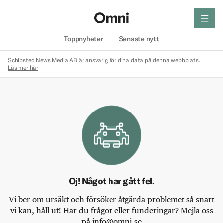
meny
Hem
Toppnyheter
Senaste nytt
Schibsted News Media AB är ansvarig för dina data på denna webbplats.
Läs mer här
Oj! Något har gått fel.
Vi ber om ursäkt och försöker åtgärda problemet så snart
vi kan, håll ut! Har du frågor eller funderingar? Mejla oss
på info@omni.se