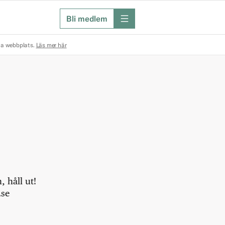
Bli medlem
meny
na webbplats.
Läs mer här
 håll ut!
.se