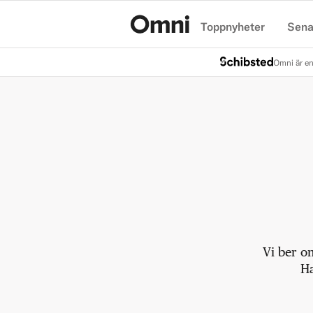
Toppnyheter
Sena
Hem
Omni är en
Vi ber o
Ha