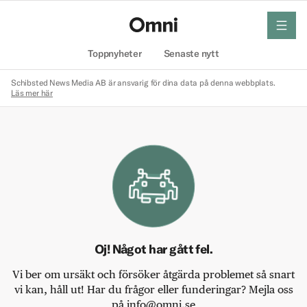
meny
Hem
Toppnyheter
Senaste nytt
Schibsted News Media AB är ansvarig för dina data på denna webbplats.
Läs mer här
Oj! Något har gått fel.
Vi ber om ursäkt och försöker åtgärda problemet så snart
vi kan, håll ut! Har du frågor eller funderingar? Mejla oss
på info@omni.se