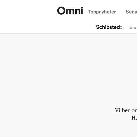
Toppnyheter
Sena
Hem
Omni är en
Vi ber o
Ha