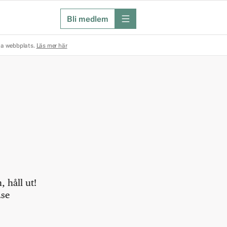
Bli medlem
meny
na webbplats.
Läs mer här
 håll ut!
.se