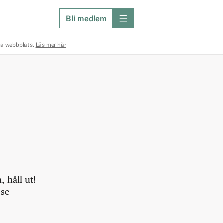
Bli medlem
meny
na webbplats.
Läs mer här
 håll ut!
.se