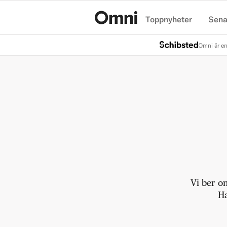
Toppnyheter
Sena
Hem
Omni är en
Vi ber o
Ha