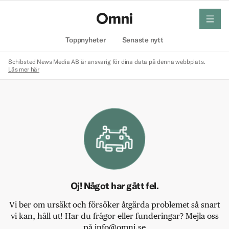
meny
Hem
Toppnyheter
Senaste nytt
Schibsted News Media AB är ansvarig för dina data på denna webbplats.
Läs mer här
Oj! Något har gått fel.
Vi ber om ursäkt och försöker åtgärda problemet så snart
vi kan, håll ut! Har du frågor eller funderingar? Mejla oss
på info@omni.se