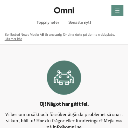
meny
Hem
Toppnyheter
Senaste nytt
Schibsted News Media AB är ansvarig för dina data på denna webbplats.
Läs mer här
Oj! Något har gått fel.
Vi ber om ursäkt och försöker åtgärda problemet så snart
vi kan, håll ut! Har du frågor eller funderingar? Mejla oss
på info@omni.se