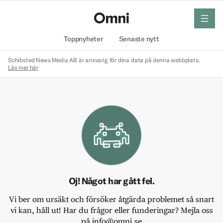
meny
Hem
Toppnyheter
Senaste nytt
Schibsted News Media AB är ansvarig för dina data på denna webbplats.
Läs mer här
Oj! Något har gått fel.
Vi ber om ursäkt och försöker åtgärda problemet så snart
vi kan, håll ut! Har du frågor eller funderingar? Mejla oss
på info@omni.se