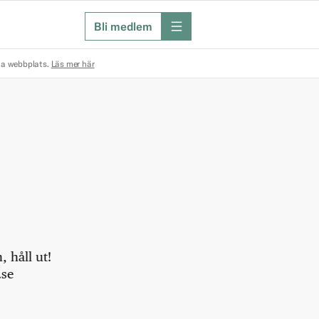
Bli medlem
meny
na webbplats.
Läs mer här
 håll ut!
.se