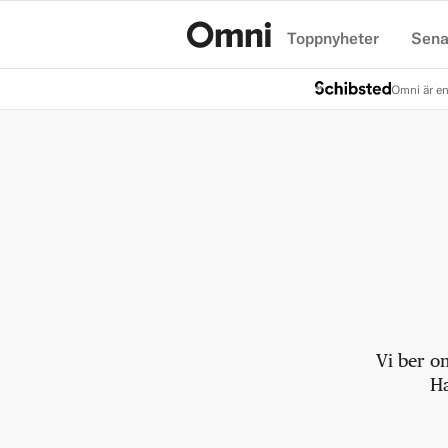
Toppnyheter
Sena
Hem
Omni är en
Vi ber o
Ha