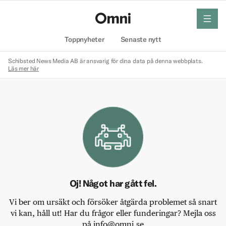
meny
Hem
Toppnyheter
Senaste nytt
Schibsted News Media AB är ansvarig för dina data på denna webbplats.
Läs mer här
Oj! Något har gått fel.
Vi ber om ursäkt och försöker åtgärda problemet så snart
vi kan, håll ut! Har du frågor eller funderingar? Mejla oss
på info@omni.se