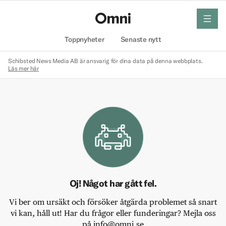
meny
Hem
Toppnyheter
Senaste nytt
Schibsted News Media AB är ansvarig för dina data på denna webbplats.
Läs mer här
Oj! Något har gått fel.
Vi ber om ursäkt och försöker åtgärda problemet så snart
vi kan, håll ut! Har du frågor eller funderingar? Mejla oss
på info@omni.se