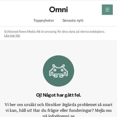
meny
Hem
Toppnyheter
Senaste nytt
Schibsted News Media AB är ansvarig för dina data på denna webbplats.
Läs mer här
Oj! Något har gått fel.
Vi ber om ursäkt och försöker åtgärda problemet så snart
vi kan, håll ut! Har du frågor eller funderingar? Mejla oss
på info@omni.se