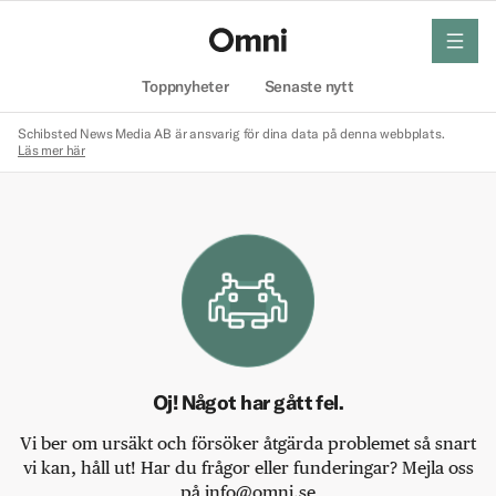
meny
Hem
Toppnyheter
Senaste nytt
Schibsted News Media AB är ansvarig för dina data på denna webbplats.
Läs mer här
Oj! Något har gått fel.
Vi ber om ursäkt och försöker åtgärda problemet så snart
vi kan, håll ut! Har du frågor eller funderingar? Mejla oss
på info@omni.se