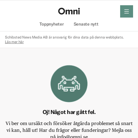
meny
Hem
Toppnyheter
Senaste nytt
Schibsted News Media AB är ansvarig för dina data på denna webbplats.
Läs mer här
Oj! Något har gått fel.
Vi ber om ursäkt och försöker åtgärda problemet så snart
vi kan, håll ut! Har du frågor eller funderingar? Mejla oss
på info@omni.se