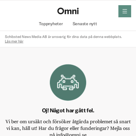
meny
Hem
Toppnyheter
Senaste nytt
Schibsted News Media AB är ansvarig för dina data på denna webbplats.
Läs mer här
Oj! Något har gått fel.
Vi ber om ursäkt och försöker åtgärda problemet så snart
vi kan, håll ut! Har du frågor eller funderingar? Mejla oss
på info@omni.se