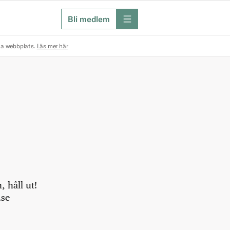
Bli medlem
meny
na webbplats.
Läs mer här
 håll ut!
.se