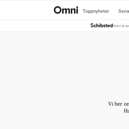
Toppnyheter
Sena
Hem
Omni är en
Vi ber o
Ha