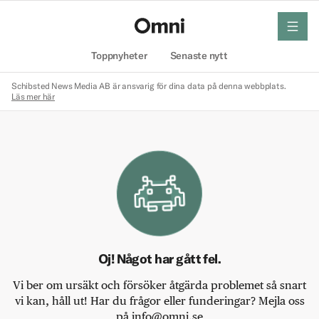
meny
Hem
Toppnyheter
Senaste nytt
Schibsted News Media AB är ansvarig för dina data på denna webbplats.
Läs mer här
Oj! Något har gått fel.
Vi ber om ursäkt och försöker åtgärda problemet så snart
vi kan, håll ut! Har du frågor eller funderingar? Mejla oss
på info@omni.se