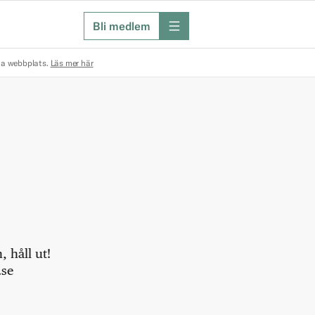
Bli medlem
meny
na webbplats.
Läs mer här
 håll ut!
.se