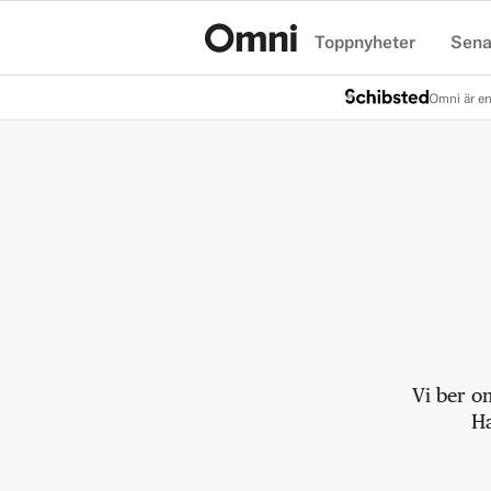
Toppnyheter
Sena
Hem
Omni är en
Vi ber o
Ha