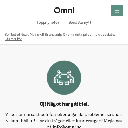
meny
Hem
Toppnyheter
Senaste nytt
Schibsted News Media AB är ansvarig för dina data på denna webbplats.
Läs mer här
Oj! Något har gått fel.
Vi ber om ursäkt och försöker åtgärda problemet så snart
vi kan, håll ut! Har du frågor eller funderingar? Mejla oss
på info@omni.se