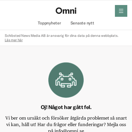
meny
Hem
Toppnyheter
Senaste nytt
Schibsted News Media AB är ansvarig för dina data på denna webbplats.
Läs mer här
Oj! Något har gått fel.
Vi ber om ursäkt och försöker åtgärda problemet så snart
vi kan, håll ut! Har du frågor eller funderingar? Mejla oss
på info@omni.se