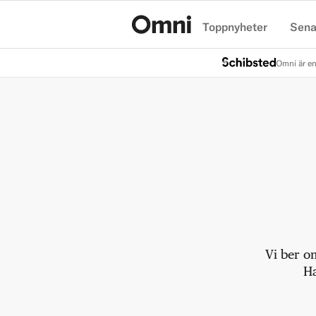
Toppnyheter
Sena
Hem
Omni är en
Vi ber o
Ha