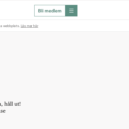
Bli medlem
meny
na webbplats.
Läs mer här
 håll ut!
.se