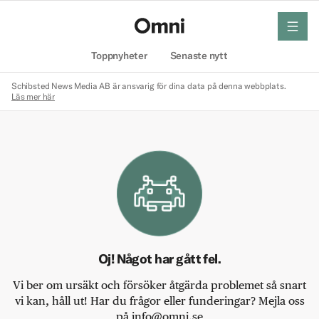
meny
Hem
Toppnyheter
Senaste nytt
Schibsted News Media AB är ansvarig för dina data på denna webbplats.
Läs mer här
Oj! Något har gått fel.
Vi ber om ursäkt och försöker åtgärda problemet så snart
vi kan, håll ut! Har du frågor eller funderingar? Mejla oss
på info@omni.se